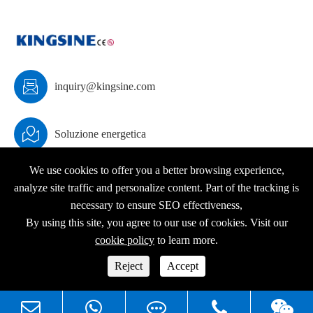

inquiry@kingsine.com

Soluzione energetica
We use cookies to offer you a better browsing experience,
analyze site traffic and personalize content. Part of the tracking is
necessary to ensure SEO effectiveness,
Copyright ©
KINGSINE Electric
Tutti i diritti riservati.
By using this site, you agree to our use of cookies. Visit our
Sitemap
|
Politica sulla Privacy
cookie policy
to learn more.




Reject
Accept