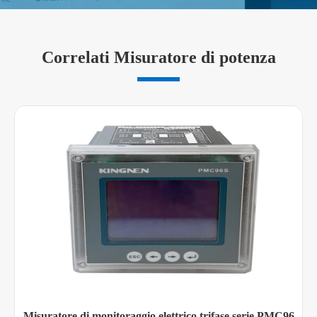
Uscita cc 4-20mA
Capacità di
≤ 500Ω
carico
Correlati Misuratore di potenza
Tensione
2KV
isolata
85 ~ 265 VAC/45-
AC
65Hz
Alimentatore
DC
100 ~ 300 VDC
funzionante
Dissipazione
della
<3W
potenza
Proprietà meccaniche
Peso
0.5kg
Misuratore di monitoraggio elettrico trifase serie PMC96