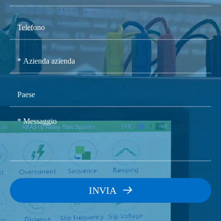
di ingresso
Tensione di
1.8MΩ
misurazione
Misurazione
5A o 1A (collegato da
della
CT)
corrente
Caratteristica della
Sovraccarico
corrente di ingresso
1.2 volte/continuo
autorizzato
Impedenza
<0.1Ω
di ingresso
Tensione a
INVIA

circuito
15VDC
aperto