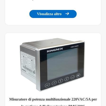
IEC 61000-4-5, livello
Anti-impatto
4
Visualizza altro

IEC 61000-4-8, livello
Campo magnetico antifrequenza
4
Prestazioni di isolamento elettrico
Resistenza di isolamento
GB/T13729, >50MΩ
GB/T13729, AC 2KV
Tensione di tenuta della frequenza
50Hz /1min
GB/T13729, 5KV,
Tensione di impulso
1.2/50us
Misuratore di potenza multifunzionale 220VAC/5A per