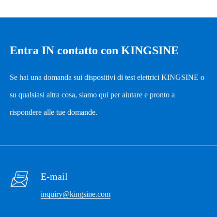
Caratteristiche elettriche
Sistema AC trifase a tre
fili
Tipo di misurazione
Entra IN contatto con KINGSINE
Sistema AC trifase a
quattro fili
Se hai una domanda sui dispositivi di test elettrici KINGSINE o
Frequenza di
su qualsiasi altra cosa, siamo qui per aiutare e pronto a
campionamento: 64
rispondere alle tue domande.
volte per ciclo
Frequenza di aggiornamento dei
1S
dati

Corrente
0.5%
E-mail
inquiry@kingsine.com
Tensione
0.5%
Potenza
0.5%