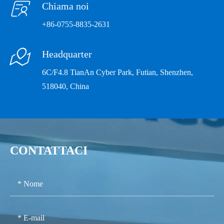

Chiama noi
Frequenza
0.05Hz
+86-0755-8835-2631
Precisione di
Energia
misurazione
1.0%

Headquarter
attiva
6C/F4.8 TianAn Cyber Park, Futian, Shenzhen,
Energia
1.0%
518040, China
reattiva
AO
1%
3X220/380V (collegato
Tensione di
CONTATTACI
direttamente)
misurazione
Sovraccarico
3X57.7/100V
autorizzato
(collegato da CT)
Caratteristiche della
tensione di ingresso
Impedenza
1.2 volte/continuo